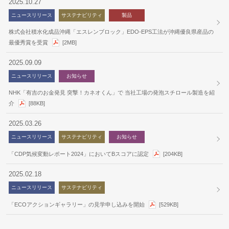
2025.10.27
ニュースリリース
サステナビリティ
製品
株式会社積水化成品沖縄「エスレンブロック」EDO-EPS工法が沖縄優良県産品の
最優秀賞を受賞
[2MB]
2025.09.09
ニュースリリース
お知らせ
NHK「有吉のお金発見 突撃！カネオくん」で 当社工場の発泡スチロール製造を紹
介
[88KB]
2025.03.26
ニュースリリース
サステナビリティ
お知らせ
「CDP気候変動レポート2024」においてBスコアに認定
[204KB]
2025.02.18
ニュースリリース
サステナビリティ
「ECOアクションギャラリー」の見学申し込みを開始
[529KB]