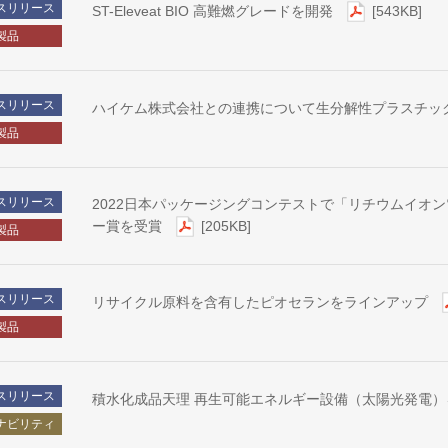
スリリース
ST-Eleveat BIO 高難燃グレードを開発
[543KB]
製品
スリリース
ハイケム株式会社との連携について生分解性プラスチッ
製品
スリリース
2022日本パッケージングコンテストで「リチウムイオン
ー賞を受賞
[205KB]
製品
スリリース
リサイクル原料を含有したピオセランをラインアップ
製品
スリリース
積水化成品天理 再生可能エネルギー設備（太陽光発電
ナビリティ