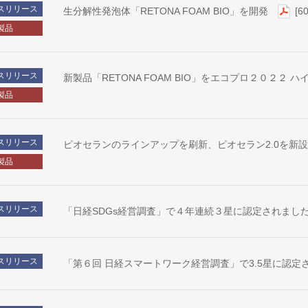
スリリース
生分解性発泡体「RETONA FOAM BIO」を開発
[6
製品
スリリース
新製品「RETONA FOAM BIO」をエコプロ２０２２
製品
スリリース
ピオセランのラインアップを刷新、ピオセラン2.0を新
製品
スリリース
「日経SDGs経営調査」で４年連続３星に認定されまし
スリリース
「第６回 日経スマートワーク経営調査」で3.5星に認定